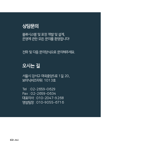
​상담문의
물류시스템 및 포장 개발 및 설계,
​운영에 관한 모든 문의를 환영합니다!
​전화 및 다음 문의양식으로 문의해주세요.
오시는 길
서울시 강서구 마곡중앙5로 1길 20,
보타닉비즈타워 1013호
Tel :
02-2659-0629
Fax : 02-2659-0634
대표이사
:
010-2047-9268
영업팀장
:
010-9055-6716
문의